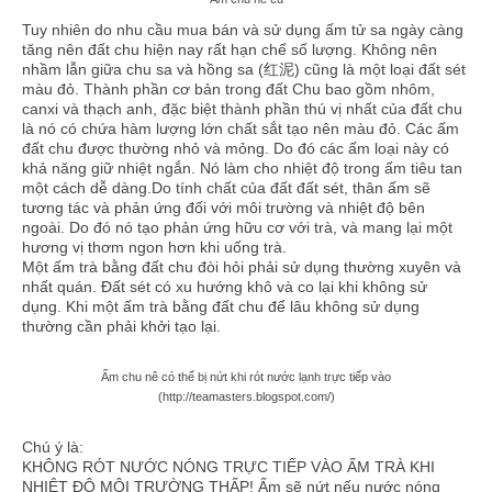
Trà cụ
Tuy nhiên do nhu cầu mua bán và sử dụng ấm tử sa ngày càng
tăng nên đất chu hiện nay rất hạn chế số lượng. Không nên
Ấm tử sa
nhầm lẫn giữa chu sa và hồng sa (红泥) cũng là một loại đất sét
màu đỏ. Thành phần cơ bản trong đất Chu bao gồm nhôm,
Chén trà
canxi và thạch anh, đặc biệt thành phần th
ú vị nhất của đất chu
là nó có chứa hàm lượng lớn chất sắt tạo nên màu đỏ. Các ấm
Phụ kiện trà
đất chu được thường nhỏ và mỏng. Do đó các ấm loại này có
khả năng giữ nhiệt ngắn. Nó làm cho nhiệt độ trong ấm tiêu tan
một cách dễ dàng.Do tính chất của đất đất sét, thân ấm sẽ
Túi xách, tráp, lọ đựng trà, khay trà
tương tác và phản ứng đối với môi trường và nhiệt độ bên
ngoài. Do đó nó tạo phản ứng hữu cơ với trà, và mang lại một
Xúc trà, gạt trà, trưng trà
hương vị thơm ngon hơn khi uống trà.
Một ấm trà bằng đất chu đòi hỏi phải sử dụng thường xuyên và
Khăn, lót, lọc trà
nhất quán. Đất sét có xu hướng khô và co lại khi không sử
dụng. Khi một ấm trà bằng đất chu để lâu không sử dụng
Phong thủy
thường cần phải khởi tạo lại.
Chuông gió
Ấm chu nê có thể bị nứt khi rót nước lạnh trực tiếp vào
(http://teamasters.blogspot.com/)
Chuông mõ pháp khí
Chú ý là:
Trầm hương – Trầm cụ
KHÔNG RÓT NƯỚC NÓNG TRỰC TIẾP VÀO ẤM TRÀ KHI
NHIỆT ĐỘ MÔI TRƯỜNG THẤP! Ấm sẽ nứt nếu nước nóng