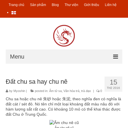
Trang chủ
Sản phẩm
Blog
Thư viện
Giới thiệu
Liên hệ
Menu
Trang chủ
Đất chu sa hay chu nê
15
Sản phẩm
TH2 2016
by
Myoshin
|
posted in:
Ấm tử sa
,
Văn hóa trà, trà đạo
|
0
Các sản phẩm trà
Chu sa hoặc chu nê 朱砂 hoặc 朱泥; theo nghĩa đen có nghĩa là
đất cát / sét đỏ. Nó tên chỉ một loại khoáng đất màu nâu đỏ với
Ucha – Trà của mẹ
hàm lượng sắt rất cao. Có khoảng 10 mỏ có thể khai thác được
đất Chu ở Trung Quốc.
Trà Đài Loan
Ấm chu nê cũ