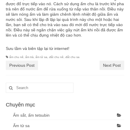
Trầu, tẩu thuốc
được đổ trực tiếp vào nó. Cách sử dụng ấm chu là trước khi pha
trà nên đổ nước ấm để rửa xuống từ nắp vào thân nồi. Điều này
sẽ làm nóng ấm và làm giảm chênh lệnh nhiệt độ giữa ấm và
Than tre
nước sôi. Sau khi lặp đi lặp lại quá trình này cho một hoặc hai
lần, bạn sẽ có thể cho trà vào sau đó mới đổ nước trực tiếp vào
Blog
nồi. Điều này sẽ ngăn chặn việc gây nứt ấm khi nồi đã được ấm
lên và có thể chịu đựng nhiệt độ cao hơn.
Tìm hiểu về trà
Sưu tầm và biên tập lại từ internet!
Văn hóa trà, trà đạo, trà cụ
ấm chu nê
,
ấm trà
,
ấm tử sa
,
đất chu nê
,
đất chu sa
Thư viện
Previous Post
Next Post
Thư viện video
Giới thiệu
Liên hệ
Chuyên mục
Ấm sắt, ấm tetsubin
Ấm tử sa