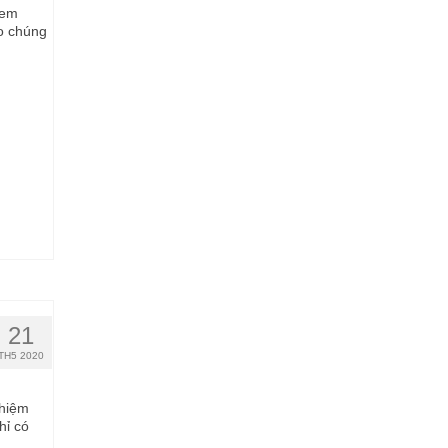
 em
ho chúng
21
TH5 2020
ghiệm
hỉ có