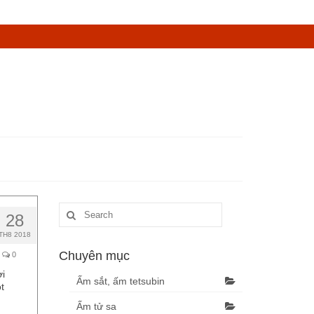
28
TH8 2018
Chuyên mục
0
i
Ấm sắt, ấm tetsubin
t
Ấm tử sa