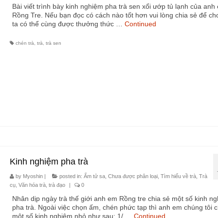
Bài viết trình bày kinh nghiệm pha trà sen xổi ướp tủ lạnh của anh
Rồng Tre. Nếu bạn đọc có cách nào tốt hơn vui lòng chia sẻ để c
ta có thể cùng được thưởng thức …
Continued
chén trà
,
trà
,
trà sen
Kinh nghiệm pha trà
by
Myoshin
|
posted in:
Ấm tử sa
,
Chưa được phân loại
,
Tìm hiểu về trà
,
Trà
cụ
,
Văn hóa trà, trà đạo
|
0
Nhân dịp ngày trà thế giới anh em Rồng tre chia sẻ một số kinh n
pha trà. Ngoài việc chọn ấm, chén phức tạp thì anh em chúng tôi c
một số kinh nghiệm nhỏ như sau: 1/ …
Continued