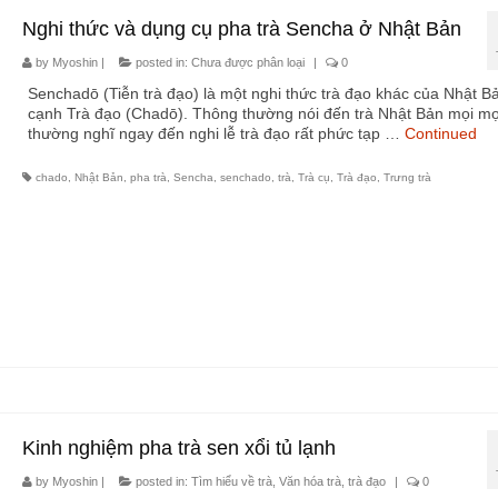
Nghi thức và dụng cụ pha trà Sencha ở Nhật Bản
by
Myoshin
|
posted in:
Chưa được phân loại
|
0
Senchadō (Tiễn trà đạo) là một nghi thức trà đạo khác của Nhật B
cạnh Trà đạo (Chadō). Thông thường nói đến trà Nhật Bản mọi mọ
thường nghĩ ngay đến nghi lễ trà đạo rất phức tạp …
Continued
chado
,
Nhật Bản
,
pha trà
,
Sencha
,
senchado
,
trà
,
Trà cụ
,
Trà đạo
,
Trưng trà
Kinh nghiệm pha trà sen xổi tủ lạnh
by
Myoshin
|
posted in:
Tìm hiểu về trà
,
Văn hóa trà, trà đạo
|
0