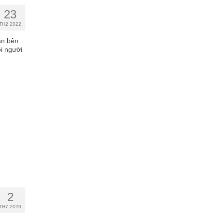
23
TH2 2022
ản bên
i người
2
TH7 2020