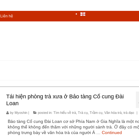
Liên hệ
Tái hiện phòng trà xưa ở Bảo tàng Cố cung Đài
Loan
by
Myoshin
|
posted in:
Tìm hiểu về trà
,
Trà cụ
,
Trầm cụ
,
Văn hóa trà, trà đạo
|
Bảo tàng Cố cung Đài Loan cơ sở Phía Nam ở Gia Nghĩa là một nơ
không thể không đến thăm với những người sành trà. Ở đây có mộ
phòng trưng bày về văn hóa trà của người Á …
Continued