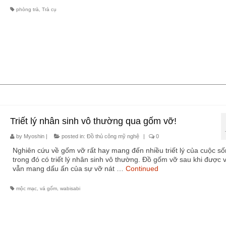
phòng trà
,
Trà cụ
Triết lý nhân sinh vô thường qua gốm vỡ!
by
Myoshin
|
posted in:
Đồ thủ công mỹ nghệ
|
0
Nghiên cứu về gốm vỡ rất hay mang đến nhiều triết lý của cuộc số
trong đó có triết lý nhân sinh vô thường. Đồ gốm vỡ sau khi được v
vẫn mang dấu ấn của sự vỡ nát …
Continued
mộc mạc
,
vá gốm
,
wabisabi