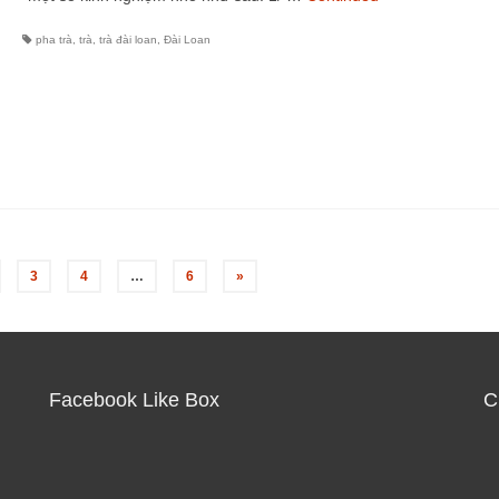
pha trà
,
trà
,
trà đài loan
,
Đài Loan
3
4
…
6
»
Facebook Like Box
C