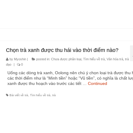
Chọn trà xanh được thu hái vào thời điểm nào?
by
Myoshin
|
posted in:
Chưa được phân loại
,
Tìm hiểu về trà
,
Văn hóa trà, trà
đạo
|
0
Uống các dòng trà xanh, Oolong nên chú ý chọn loại trà được thu 
các thời điểm như là “Minh tiền” hoặc “Vũ tiền”, có nghĩa là chất lư
xanh được thu hoạch vào trước các tiết …
Continued
Bài viết về trà
,
Tìm hiểu về trà
,
trà