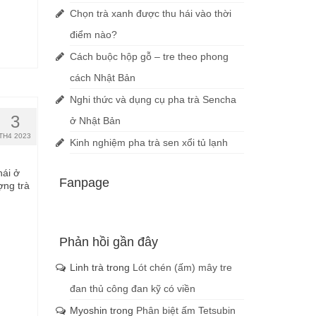
Chọn trà xanh được thu hái vào thời
điểm nào?
Cách buộc hộp gỗ – tre theo phong
cách Nhật Bản
Nghi thức và dụng cụ pha trà Sencha
3
ở Nhật Bản
TH4 2023
Kinh nghiệm pha trà sen xổi tủ lạnh
hái ở
Fanpage
ợng trà
Phản hồi gần đây
Linh trà
trong
Lót chén (ấm) mây tre
đan thủ công đan kỹ có viền
Myoshin
trong
Phân biệt ấm Tetsubin