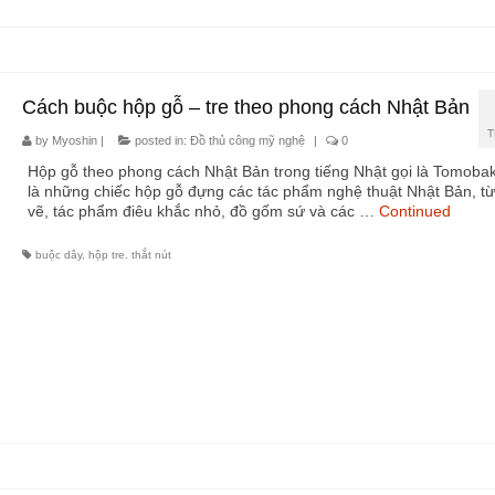
Cách buộc hộp gỗ – tre theo phong cách Nhật Bản
T
by
Myoshin
|
posted in:
Đồ thủ công mỹ nghệ
|
0
Hộp gỗ theo phong cách Nhật Bản trong tiếng Nhật gọi là Tomoba
là những chiếc hộp gỗ đựng các tác phẩm nghệ thuật Nhật Bản, từ
vẽ, tác phẩm điêu khắc nhỏ, đồ gốm sứ và các …
Continued
buộc dây
,
hộp tre. thắt nút