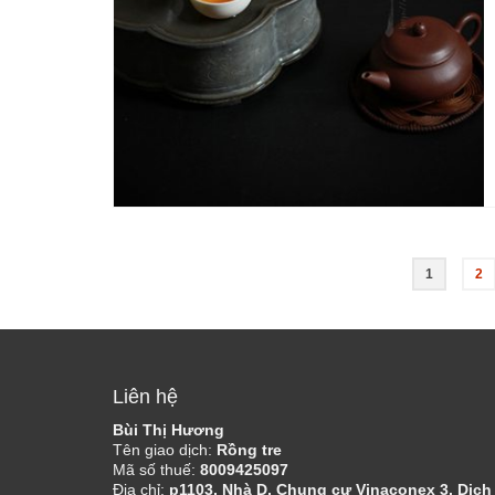
1
2
Liên hệ
Bùi Thị Hương
Tên giao dịch:
Rồng tre
Mã số thuế:
8009425097
Địa chỉ:
p1103, Nhà D, Chung cư Vinaconex 3, Dịch