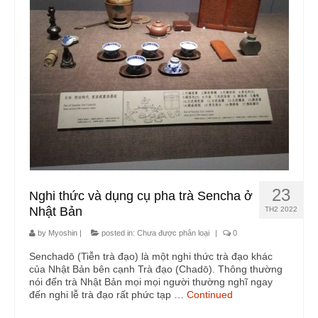
Trà cụ
Ấm tử sa
Chén trà
Phụ kiện trà
Túi xách, tráp, lọ đựng trà, khay trà
Xúc trà, gạt trà, trưng trà
Khăn, lót, lọc trà
23
Nghi thức và dụng cụ pha trà Sencha ở
Nhật Bản
Phong thủy
TH2 2022
by
Myoshin
|
posted in:
Chưa được phân loại
|
0
Chuông gió
Senchadō (Tiễn trà đạo) là một nghi thức trà đạo khác
Chuông mõ pháp khí
của Nhật Bản bên cạnh Trà đạo (Chadō). Thông thường
nói đến trà Nhật Bản mọi mọi người thường nghĩ ngay
đến nghi lễ trà đạo rất phức tạp …
Continued
Trầm hương – Trầm cụ