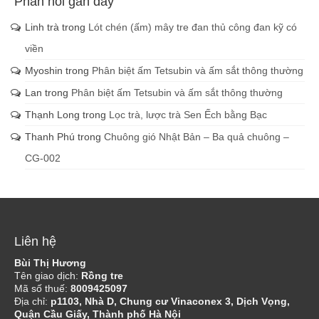
Phản hồi gần đây
Linh trà
trong
Lót chén (ấm) mây tre đan thủ công đan kỹ có
viền
Myoshin
trong
Phân biệt ấm Tetsubin và ấm sắt thông thường
Lan
trong
Phân biệt ấm Tetsubin và ấm sắt thông thường
Thạnh Long
trong
Lọc trà, lược trà Sen Ếch bằng Bạc
Thanh Phú
trong
Chuông gió Nhật Bản – Ba quả chuông –
CG-002
Liên hệ
Bùi Thị Hương
Tên giao dịch:
Rồng tre
Mã số thuế:
8009425097
Địa chỉ:
p1103, Nhà D, Chung cư Vinaconex 3, Dịch Vọng,
Quận Cầu Giấy, Thành phố Hà Nội