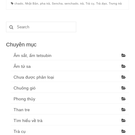
Trầu, tẩu thuốc
chado
,
Nhật Bản
,
pha trà
,
Sencha
,
senchado
,
trà
,
Trà cụ
,
Trà đạo
,
Trưng trà
Than tre
Blog
Tìm hiểu về trà
Chuyên mục
Văn hóa trà, trà đạo, trà cụ
Ấm sắt, ấm tetsubin
Thư viện
Ấm tử sa
Chưa được phân loại
Thư viện video
Chuông gió
Giới thiệu
Phong thủy
Liên hệ
Than tre
Tìm hiểu về trà
Trà cụ