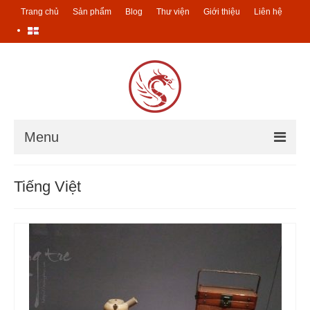
Trang chủ
Sản phẩm
Blog
Thư viện
Giới thiệu
Liên hệ
Menu
Trang chủ
Tiếng Việt
Sản phẩm
Các sản phẩm trà
Ucha – Trà của mẹ
Trà Đài Loan