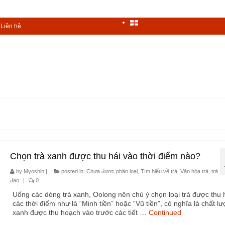
Liên hệ
Chọn trà xanh được thu hái vào thời điểm nào?
by
Myoshin
|
posted in:
Chưa được phân loại
,
Tìm hiểu về trà
,
Văn hóa trà, trà
đạo
|
0
Uống các dòng trà xanh, Oolong nên chú ý chọn loại trà được thu 
các thời điểm như là “Minh tiền” hoặc “Vũ tiền”, có nghĩa là chất lư
xanh được thu hoạch vào trước các tiết …
Continued