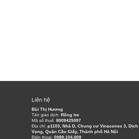
Liên hệ
Bùi Thị Hương
Tên giao dịch:
Rồng tre
Mã số thuế:
8009425097
Địa chỉ:
p1103, Nhà D, Chung cư Vinaconex 3, Dịch
Vọng, Quận Cầu Giấy, Thành phố Hà Nội
Điện thoại:
0989.154.009