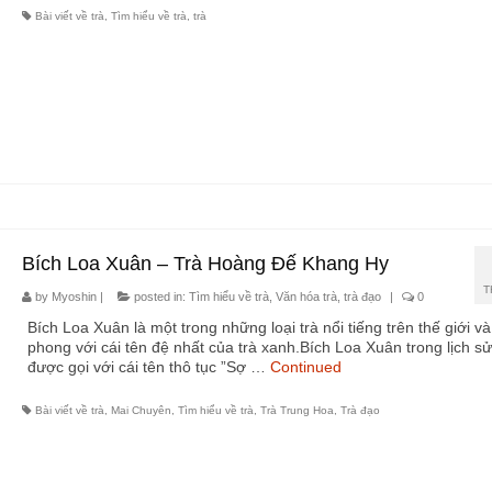
Bài viết về trà
,
Tìm hiểu về trà
,
trà
Bích Loa Xuân – Trà Hoàng Đế Khang Hy
T
by
Myoshin
|
posted in:
Tìm hiểu về trà
,
Văn hóa trà, trà đạo
|
0
Bích Loa Xuân là một trong những loại trà nổi tiếng trên thế giới v
phong với cái tên đệ nhất của trà xanh.Bích Loa Xuân trong lịch sử
được gọi với cái tên thô tục ”Sợ …
Continued
Bài viết về trà
,
Mai Chuyên
,
Tìm hiểu về trà
,
Trà Trung Hoa
,
Trà đạo