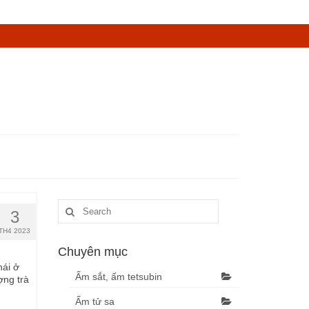
3
TH4 2023
Chuyên mục
hái ở
Ấm sắt, ấm tetsubin
ợng trà
Ấm tử sa