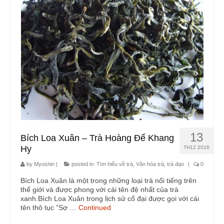
Trà cụ
Ấm tử sa
Chén trà
Phụ kiện trà
Túi xách, tráp, lọ đựng trà, khay trà
Xúc trà, gạt trà, trưng trà
Khăn, lót, lọc trà
13
Bích Loa Xuân – Trà Hoàng Đế Khang
Hy
Phong thủy
TH12 2016
by
Myoshin
|
posted in:
Tìm hiểu về trà
,
Văn hóa trà, trà đạo
|
0
Chuông gió
Bích Loa Xuân là một trong những loại trà nổi tiếng trên
Chuông mõ pháp khí
thế giới và được phong với cái tên đệ nhất của trà
xanh.Bích Loa Xuân trong lịch sử cổ đại được gọi với cái
tên thô tục ”Sợ …
Continued
Trầm hương – Trầm cụ