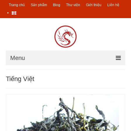
Trang chủ
Sản phẩm
Blog
Thư viện
Giới thiệu
Liên hệ
Menu
Trang chủ
Tiếng Việt
Sản phẩm
Các sản phẩm trà
Ucha – Trà của mẹ
Trà Đài Loan