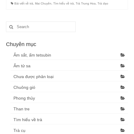
Trầu, tẩu thuốc
Bài viết về trà
,
Mai Chuyên
,
Tìm hiểu về trà
,
Trà Trung Hoa
,
Trà đạo
Than tre
Blog
Tìm hiểu về trà
Chuyên mục
Văn hóa trà, trà đạo, trà cụ
Ấm sắt, ấm tetsubin
Thư viện
Ấm tử sa
Chưa được phân loại
Thư viện video
Chuông gió
Giới thiệu
Phong thủy
Liên hệ
Than tre
Tìm hiểu về trà
Trà cụ