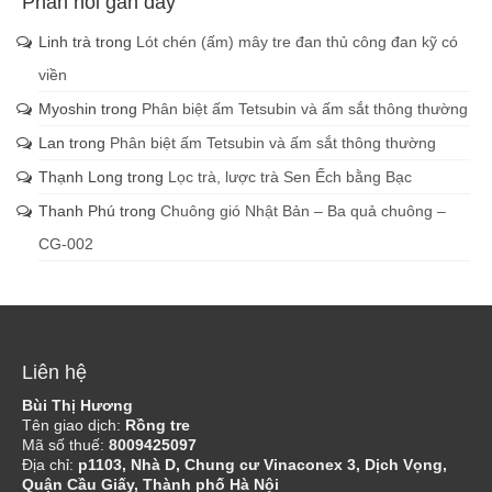
Phản hồi gần đây
Linh trà
trong
Lót chén (ấm) mây tre đan thủ công đan kỹ có
viền
Myoshin
trong
Phân biệt ấm Tetsubin và ấm sắt thông thường
Lan
trong
Phân biệt ấm Tetsubin và ấm sắt thông thường
Thạnh Long
trong
Lọc trà, lược trà Sen Ếch bằng Bạc
Thanh Phú
trong
Chuông gió Nhật Bản – Ba quả chuông –
CG-002
Liên hệ
Bùi Thị Hương
Tên giao dịch:
Rồng tre
Mã số thuế:
8009425097
Địa chỉ:
p1103, Nhà D, Chung cư Vinaconex 3, Dịch Vọng,
Quận Cầu Giấy, Thành phố Hà Nội