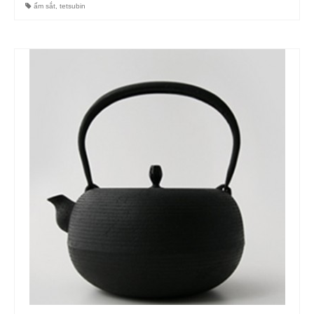
ấm sắt
,
tetsubin