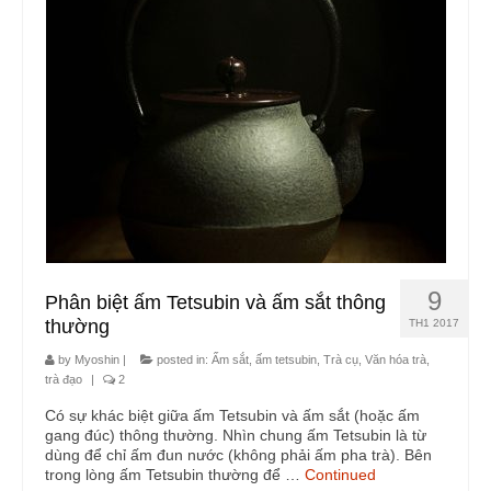
Trà cụ
Ấm tử sa
Chén trà
Phụ kiện trà
Túi xách, tráp, lọ đựng trà, khay trà
Xúc trà, gạt trà, trưng trà
Khăn, lót, lọc trà
9
Phân biệt ấm Tetsubin và ấm sắt thông
thường
Phong thủy
TH1 2017
by
Myoshin
|
posted in:
Ấm sắt, ấm tetsubin
,
Trà cụ
,
Văn hóa trà,
Chuông gió
trà đạo
|
2
Chuông mõ pháp khí
Có sự khác biệt giữa ấm Tetsubin và ấm sắt (hoặc ấm
gang đúc) thông thường. Nhìn chung ấm Tetsubin là từ
dùng để chỉ ấm đun nước (không phải ấm pha trà). Bên
Trầm hương – Trầm cụ
trong lòng ấm Tetsubin thường để …
Continued