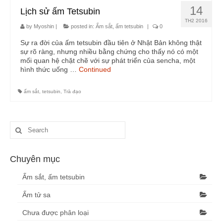
14
Lịch sử ấm Tetsubin
TH2 2016
by
Myoshin
|
posted in:
Ấm sắt, ấm tetsubin
|
0
Sự ra đời của ấm tetsubin đầu tiên ở Nhật Bản không thật
sự rõ ràng, nhưng nhiều bằng chứng cho thấy nó có một
mối quan hệ chặt chẽ với sự phát triển của sencha, một
hình thức uống …
Continued
ấm sắt
,
tetsubin
,
Trà đạo
Chuyên mục
Ấm sắt, ấm tetsubin
Ấm tử sa
Chưa được phân loại