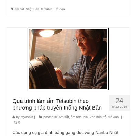
Trầu, tẩu thuốc
ấm sắt
,
Nhật Bản
,
tetsubin
,
Trà đạo
Than tre
Blog
Tìm hiểu về trà
Văn hóa trà, trà đạo, trà cụ
Thư viện
Thư viện video
Giới thiệu
24
Quá trình làm ấm Tetsubin theo
Liên hệ
phương pháp truyền thống Nhật Bản
TH12 2016
by
Myoshin
|
posted in:
Ấm sắt, ấm tetsubin
,
Văn hóa trà, trà đạo
|
0
Các dụng cụ gia đình bằng gang đúc vùng Nanbu Nhật