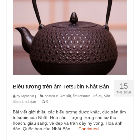
15
Biểu tượng trên ấm Tetsubin Nhật Bản
TH2 2016
by
Myoshin
|
posted in:
Ấm sắt, ấm tetsubin
,
Trà cụ
,
Văn
hóa trà, trà đạo
|
0
Bài viết giới thiệu các biểu tượng được khắc, đúc trên ấm
tetsubin của Nhật. Hoa cúc: Tượng trưng cho sự thu
hoạch, giàu sang, vẻ đẹp và tràn đầy hy vọng. Hoa anh
đào: Quốc hoa của Nhật Bản, …
Continued