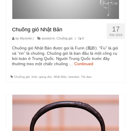
17
Chuông gió Nhật Bản
TH2 2016
by
Myoshin
|
posted in:
Chuông gió
|
0
Chuông gió Nhật Bản được gọi là Furin (風鈴). “Fu” là gió
và “rin” là chuông. Chuông gió là ban đầu là một công cụ
bói toán ở Trung Quốc. Người Trung Quốc trước đây
thường treo một chiếc chuông …
Continued
Chuông gió
,
furin
,
gang đúc
,
Nhật Bản
,
tetsubin
,
Trà đạo